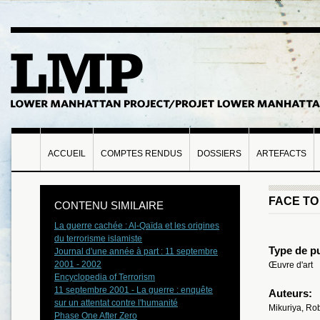
ACCUEIL
COMPTES RENDUS
DOSSIERS
ARTEFACTS
FACE TO
CONTENU SIMILAIRE
La guerre cachée : Al-Qaïda et les origines
du terrorisme islamiste
Type de pu
Journal d'une année à part : 11 septembre
2001 - 2002
Œuvre d'art
Encyclopedia of Terrorism
11 septembre 2001 - La guerre : enquête
Auteurs:
sur un attentat contre l'humanité
Mikuriya, Ro
Phase One After Zero