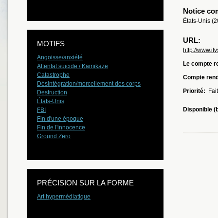
Notice co
États-Unis (
URL:
MOTIFS
http://www.itv
Angoisse/anxiété
Le compte re
Attentat suicide / Kamikaze
Catastrophe
Compte ren
Désintégration/morcellement des corps
Priorité:
Fait
Destruction
États-Unis
Disponible (
FBI
Fin d'une époque
Fin de l'innocence
Ground Zero
PRÉCISION SUR LA FORME
Art hypermédiatique