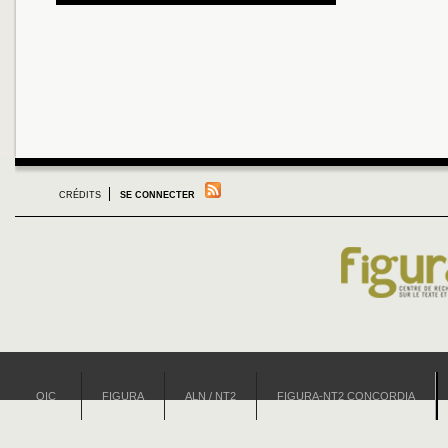
CRÉDITS
SE CONNECTER
OIC
FIGURA
ALN / NT2
FIGURA-NT2 CONCORDIA