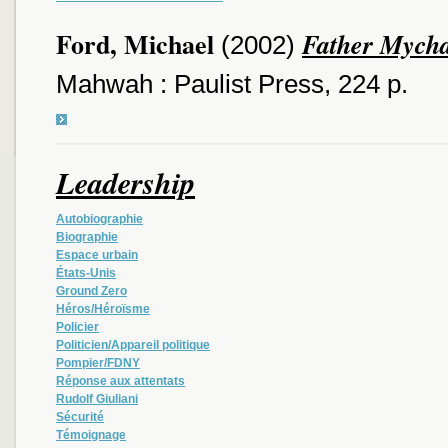
Ford, Michael
Father Mycha
(2002)
Mahwah : Paulist Press, 224 p.
Leadership
Autobiographie
Biographie
Espace urbain
États-Unis
Ground Zero
Héros/Héroïsme
Policier
Politicien/Appareil politique
Pompier/FDNY
Réponse aux attentats
Rudolf Giuliani
Sécurité
Témoignage