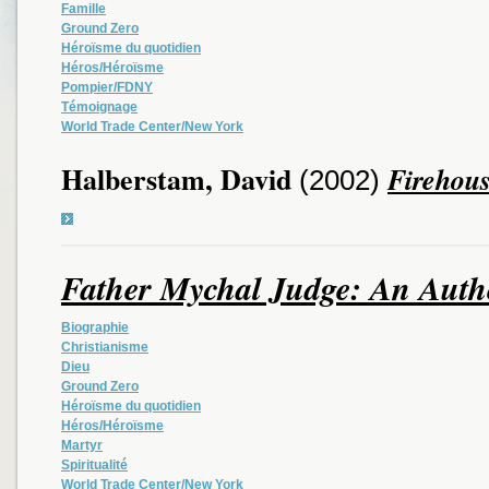
Famille
Ground Zero
Héroïsme du quotidien
Héros/Héroïsme
Pompier/FDNY
Témoignage
World Trade Center/New York
Halberstam, David
Firehou
(2002)
Father Mychal Judge: An Auth
Biographie
Christianisme
Dieu
Ground Zero
Héroïsme du quotidien
Héros/Héroïsme
Martyr
Spiritualité
World Trade Center/New York