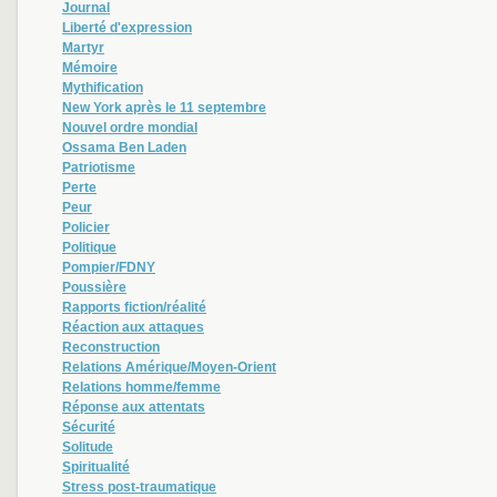
Journal
Liberté d'expression
Martyr
Mémoire
Mythification
New York après le 11 septembre
Nouvel ordre mondial
Ossama Ben Laden
Patriotisme
Perte
Peur
Policier
Politique
Pompier/FDNY
Poussière
Rapports fiction/réalité
Réaction aux attaques
Reconstruction
Relations Amérique/Moyen-Orient
Relations homme/femme
Réponse aux attentats
Sécurité
Solitude
Spiritualité
Stress post-traumatique