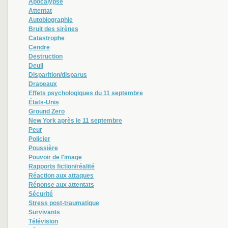
Apocalypse
Attentat
Autobiographie
Bruit des sirènes
Catastrophe
Cendre
Destruction
Deuil
Disparition/disparus
Drapeaux
Effets psychologiques du 11 septembre
États-Unis
Ground Zero
New York après le 11 septembre
Peur
Policier
Poussière
Pouvoir de l'image
Rapports fiction/réalité
Réaction aux attaques
Réponse aux attentats
Sécurité
Stress post-traumatique
Survivants
Télévision