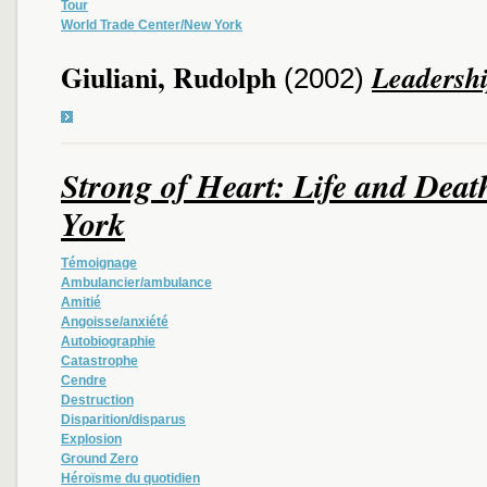
Tour
World Trade Center/New York
Giuliani, Rudolph
Leadersh
(2002)
Strong of Heart: Life and Deat
York
Témoignage
Ambulancier/ambulance
Amitié
Angoisse/anxiété
Autobiographie
Catastrophe
Cendre
Destruction
Disparition/disparus
Explosion
Ground Zero
Héroïsme du quotidien