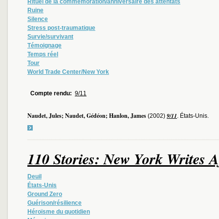
Rituel de la commémoration/anniversaire des attentats
Ruine
Silence
Stress post-traumatique
Survie/survivant
Témoignage
Temps réel
Tour
World Trade Center/New York
Compte rendu:
9/11
Naudet, Jules; Naudet, Gédéon; Hanlon, James
9/11
(2002)
. États-Unis.
110 Stories: New York Writes A
Deuil
États-Unis
Ground Zero
Guérison/résilience
Héroïsme du quotidien