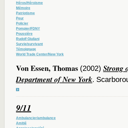
Héros/Héroïsme
Mémoire
Patriotisme
Peur
Policier
Pompier/FDNY
Poussière
Rudolf Giuliani
Survie/survivant
Témoignage
World Trade Center/New York
Von Essen, Thomas
Strong o
(2002)
Department of New York
. Scarboro
9/11
Ambulancier/ambulance
Amitié