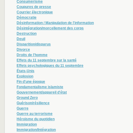
Consumérisme
Coupures de presse
Courrier électronique
Démocratie
Désinformation / Manipulation de l'information
Désintégration/morcellement des corps
Destruction
Deuil
Disparition/disparus
Divorce
Droits de l'homme
Effets du 11 septembre sur la santé
Effets psychologiques du 11 septembre
États-Unis
Explosion
Fin d'une époque
Fondamentalisme islamiste
Gouvernement/appareil d'état
Ground Zero
Guérison/résilience
Guerre
Guerre au terrorisme
Héroïsme du quotidien
Immigration
Immigration/Intégration