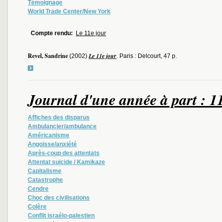
Témoignage
World Trade Center/New York
Compte rendu:
Le 11e jour
Revel, Sandrine
Le 11e jour
(2002)
. Paris : Delcourt, 47 p.
Journal d'une année à part : 1
Affiches des disparus
Ambulancier/ambulance
Américanisme
Angoisse/anxiété
Après-coup des attentats
Attentat suicide / Kamikaze
Capitalisme
Catastrophe
Cendre
Choc des civilisations
Colère
Conflit israélo-palestien