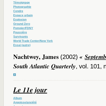
Témoignage
Photographie
Cendre
Espace urbain
Explosion
Ground Zero
Pompier/FDNY
Poussière
Survivants
World Trade Center/New York
Essai (autre)
Nachtwey, James
«
Septemb
(2002)
South Atlantic Quarterly
, vol. 101,
Le 11e jour
Album
Angoisse/anxiété