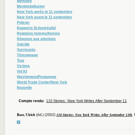
Mémoire
Mention/allusion
New York après le 11 septembre
New York avant le 11 septembre
Policier
Rapports fiction/réalité
Relations homme/femme
Réponse aux attentats
Suicide
Survivants
Témoignage
Tour
Victime
Vol 93
Washington/Pentagone
World Trade Center/New York
Nouvelle
Compte rendu:
110 Stories : New York Writes After September 11
Baer, Ulrich
110 Stories: New York Writes After September 11th
(éd.) (2002)
.