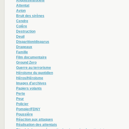
Angoisse/anxiété
Attentat
Avion
Bruit des sirènes
Cendre
Colère
Destruction
Deuil
Disparition/disparus
Drapeaux
Famille
Film documentaire
Ground Zero
Guerre au terrorisme
Héroïsme du quotidien
Héros/Héroïsme
Images d'archives
Papiers volants
Perte
Peur
Policier
Pompier/FDNY
Poussière
Réaction aux attaques
Réalisation des attentats