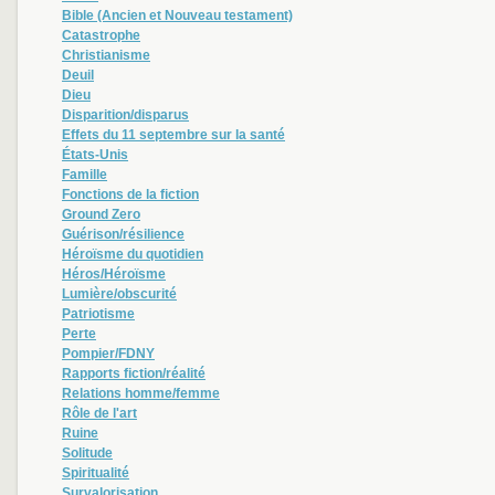
Bible (Ancien et Nouveau testament)
Catastrophe
Christianisme
Deuil
Dieu
Disparition/disparus
Effets du 11 septembre sur la santé
États-Unis
Famille
Fonctions de la fiction
Ground Zero
Guérison/résilience
Héroïsme du quotidien
Héros/Héroïsme
Lumière/obscurité
Patriotisme
Perte
Pompier/FDNY
Rapports fiction/réalité
Relations homme/femme
Rôle de l'art
Ruine
Solitude
Spiritualité
Survalorisation