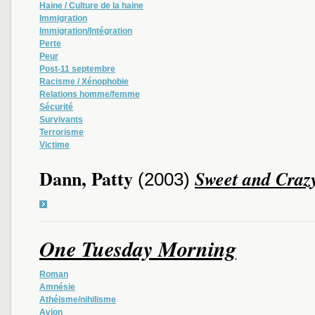
Haine / Culture de la haine
Immigration
Immigration/Intégration
Perte
Peur
Post-11 septembre
Racisme / Xénophobie
Relations homme/femme
Sécurité
Survivants
Terrorisme
Victime
Dann, Patty
Sweet and Craz
(2003)
One Tuesday Morning
Roman
Amnésie
Athéisme/nihilisme
Avion