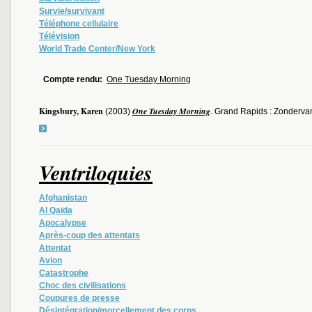
Survie/survivant
Téléphone cellulaire
Télévision
World Trade Center/New York
Compte rendu:
One Tuesday Morning
Kingsbury, Karen
One Tuesday Morning
(2003)
. Grand Rapids : Zondervan
Ventriloquies
Afghanistan
Al Qaïda
Apocalypse
Après-coup des attentats
Attentat
Avion
Catastrophe
Choc des civilisations
Coupures de presse
Désintégration/morcellement des corps