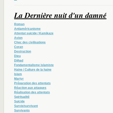
La Dernière nuit d'un damné
Roman
Antiaméricanisme
Attentat suicide / Kamikaze
Avion
Choc des civilisations
Coran
Destruction
Dieu
Djihad
Fondamentalisme islamiste
Haine / Culture de la haine
Islam
Martyr
Préparation des attentats
Réaction aux attaques
Réalisation des attentats
Spiritualité
Suicide
Survie/survivant
Survivants