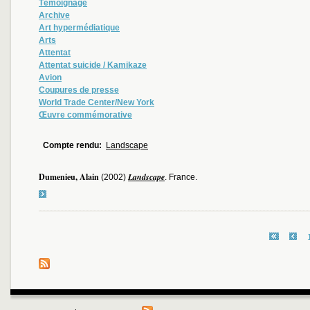
Témoignage
Archive
Art hypermédiatique
Arts
Attentat
Attentat suicide / Kamikaze
Avion
Coupures de presse
World Trade Center/New York
Œuvre commémorative
Compte rendu:
Landscape
Dumenieu, Alain
Landscape
(2002)
. France.