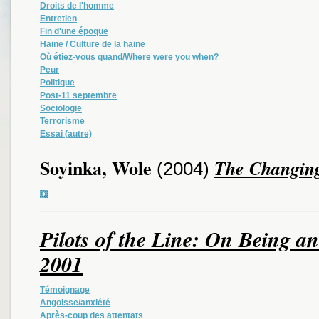
Droits de l'homme
Entretien
Fin d'une époque
Haine / Culture de la haine
Où étiez-vous quand/Where were you when?
Peur
Politique
Post-11 septembre
Sociologie
Terrorisme
Essai (autre)
Soyinka, Wole
The Changing
(2004)
Pilots of the Line: On Being an
2001
Témoignage
Angoisse/anxiété
Après-coup des attentats