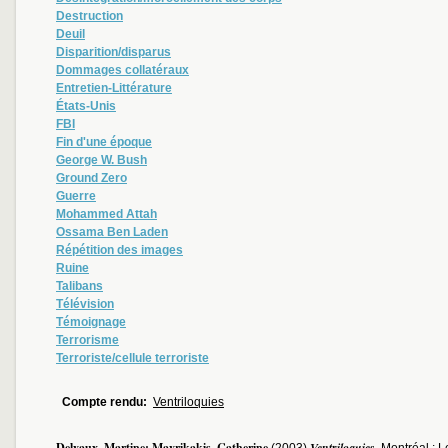
Destruction
Deuil
Disparition/disparus
Dommages collatéraux
Entretien-Littérature
États-Unis
FBI
Fin d'une époque
George W. Bush
Ground Zero
Guerre
Mohammed Attah
Ossama Ben Laden
Répétition des images
Ruine
Talibans
Télévision
Témoignage
Terrorisme
Terroriste/cellule terroriste
Compte rendu:
Ventriloquies
Delvaux, Martine; Mavrikakis, Catherine
Ventriloquies