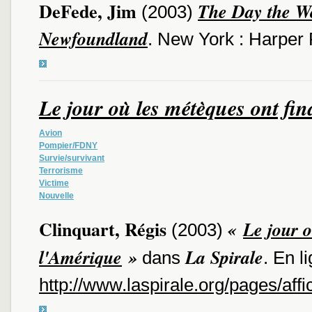
DeFede, Jim
The Day the Wo
(2003)
Newfoundland
. New York : Harper
Le jour où les métèques ont fin
Avion
Pompier/FDNY
Survie/survivant
Terrorisme
Victime
Nouvelle
Clinquart, Régis
«
Le jour o
(2003)
l'Amérique
»
La Spirale
dans
. En li
http://www.laspirale.org/pages/aff