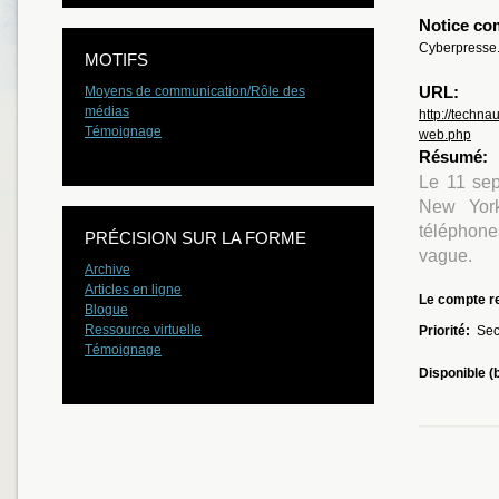
Notice co
Cyberpresse
MOTIFS
URL:
Moyens de communication/Rôle des
médias
http://techn
Témoignage
web.php
Résumé:
Le 11 sep
New York
téléphone
PRÉCISION SUR LA FORME
vague.
Archive
Articles en ligne
Le compte re
Blogue
Ressource virtuelle
Priorité:
Sec
Témoignage
Disponible (