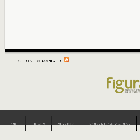
CRÉDITS
SE CONNECTER
OIC
FIGURA
ALN / NT2
FIGURA-NT2 CONCORDIA