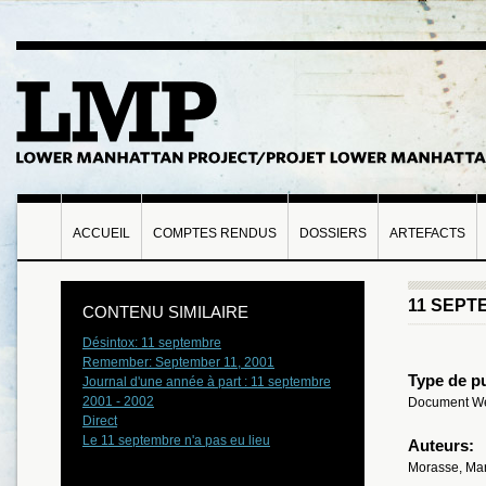
ACCUEIL
COMPTES RENDUS
DOSSIERS
ARTEFACTS
11 SEPT
CONTENU SIMILAIRE
Désintox: 11 septembre
Remember: September 11, 2001
Type de pu
Journal d'une année à part : 11 septembre
2001 - 2002
Document W
Direct
Le 11 septembre n'a pas eu lieu
Auteurs:
Morasse, Ma