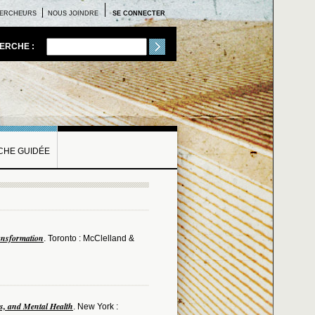
ERCHEURS
NOUS JOINDRE
SE CONNECTER
ERCHE :
HE GUIDÉE
ansformation
. Toronto : McClelland &
ts, and Mental Health
. New York :