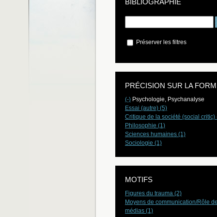
BIBLIOGRAPHIE
Préserver les filtres
PRÉCISION SUR LA FORM
(-)
Psychologie, Psychanalyse
Essai (autre) (5)
Critique de la société (social critic) 
Philosophie (1)
Sciences humaines (1)
Sociologie (1)
MOTIFS
Figures du trauma (2)
Moyens de communication/Rôle d
médias (1)