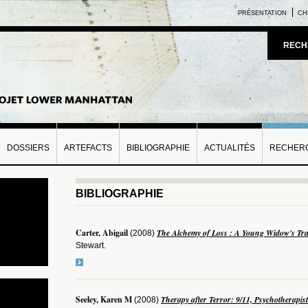
PRÉSENTATION
CH
RECH
DOSSIERS
ARTEFACTS
BIBLIOGRAPHIE
ACTUALITÉS
RECHERC
BIBLIOGRAPHIE
Carter, Abigail
The Alchemy of Loss : A Young Widow's Tr
(2008)
Stewart.
Seeley, Karen M
Therapy after Terror: 9/11, Psychotherapis
(2008)