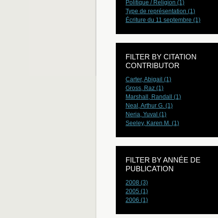
Politique / Religion (1)
Type de représentation (1)
Écriture du 11 septembre (1)
FILTER BY CITATION
CONTRIBUTOR
Carter, Abigail (1)
Gross, Raz (1)
Marshall, Randall (1)
Neal, Arthur G. (1)
Neria, Yuval (1)
Seeley, Karen M. (1)
FILTER BY ANNÉE DE
PUBLICATION
2008 (3)
2005 (1)
2006 (1)