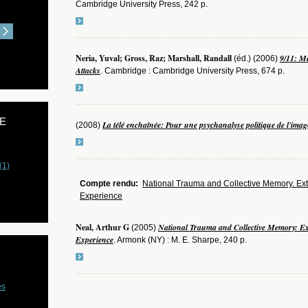
Cambridge University Press, 242 p.
Neria, Yuval; Gross, Raz; Marshall, Randall
9/11: Me
(éd.) (2006)
Attacks
. Cambridge : Cambridge University Press, 674 p.
E
La télé enchaînée: Pour une psychanalyse politique de l'imag
(2008)
(1)
Compte rendu:
National Trauma and Collective Memory. Ext
Experience
Neal, Arthur G
National Trauma and Collective Memory: Ex
(2005)
Experience
. Armonk (NY) : M. E. Sharpe, 240 p.
es