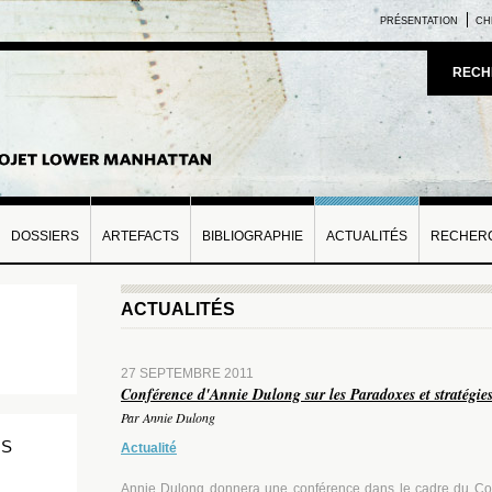
PRÉSENTATION
CH
RECH
DOSSIERS
ARTEFACTS
BIBLIOGRAPHIE
ACTUALITÉS
RECHERC
ACTUALITÉS
27 SEPTEMBRE 2011
Conférence d'Annie Dulong sur les Paradoxes et stratégie
Par Annie Dulong
NS
Actualité
Annie Dulong donnera une conférence dans le cadre du Collo