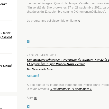
ocket",
médias et images. Quand le temps s'arrête... ou s'accélèr
l'Université de Sherbrooke les 27 et 28 septembre 2011. La c
stratégies du 11 septembre comme événement médiatique".
Le programme est disponible en ligne
ici
.
1 : essays
e, film and
27 SEPTEMBRE 2011
Une mémoire télescopée : recension du numéro 130 de la 
11 septembre ", par Patrice-Hans Perrier
re Limited
Par Emmanuelle Leduc
Actualité
Sur le blogue du journaliste indépendant Patrice-Hans Perri
la revue
Mœbius,
« Réinventer le 11 septembre »
.
À lire
ici
.
an