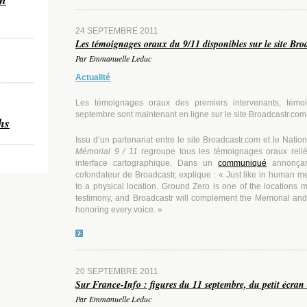
24 SEPTEMBRE 2011
Les témoignages oraux du 9/11 disponibles sur le site Bro
Par Emmanuelle Leduc
Actualité
Les témoignages oraux
des premiers intervenants, témo
septembre
sont maintenant en ligne sur le site Broadcastr.com
hs
Issu d’un partenariat entre le site Broadcastr.com et le Na
Mémorial 9 / 11
regroupe tous les témoignages oraux reli
interface cartographique.
Dans un
communiqué
annonçant
cofondateur de Broadcastr, explique : « Just like in human me
to a physical location. Ground Zero is one of the location
testimony, and Broadcastr will complement the Memorial an
honoring every voice. »
20 SEPTEMBRE 2011
Sur France-Info : figures du 11 septembre, du petit écran
Par Emmanuelle Leduc