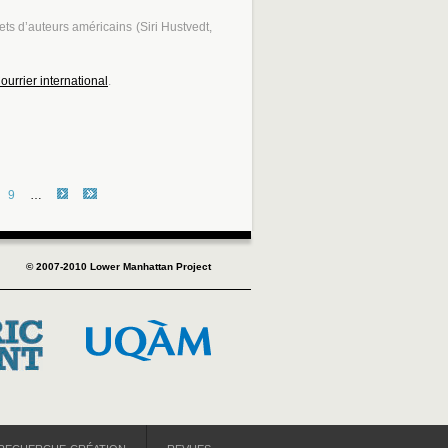
lets d’auteurs américains (
Siri Hustvedt,
ourrier international
.
9
…
© 2007-2010 Lower Manhattan Project