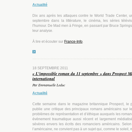
Actualité
Dix ans après les attaques contre le World Trade Center, u
septembre dans la littérature, le cinéma, les séries télév
l'humour.
De Mad men à Fringe, en passant par
Bruce Springs
leur analyse.
À lire et écouter sur
France-Info
.
18 SEPTEMBRE 2011
« L’impossible roman du 11 septembre » dans Prospect Ma
international
Par Emmanuelle Leduc
Actualité
Cette semaine dans le magazine britannique Prospect, le po
publie une critique des principaux romans américains sur l
problèmes de représentation et d’éthique auxquels les romanci
évènement traumatique aussi récent et largement médiatisé
sévères envers les écrits des romanciers américains. Selon 
l’américaine, ne convient pas à un sujet qui, comme le soleil, 