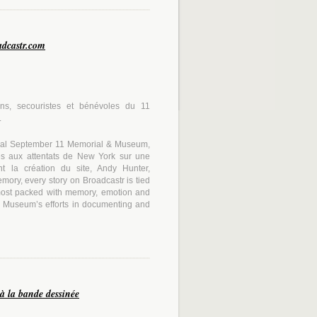
adcastr.com
ins, secouristes et bénévoles du 11
.
tional September 11 Memorial & Museum,
és aux attentats de New York sur une
 la création du site, Andy Hunter,
mory, every story on Broadcastr is tied
s most packed with memory, emotion and
d Museum’s efforts in documenting and
 à la bande dessinée