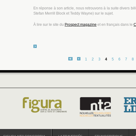
En réponse à son article, nous retrouvons à la suite divers bil
Stefan Merrill Block et Teddy Wayne) sur le sujet.
À lire sur le site du
Prospect magazine
et en français dans le
C
1
2
3
4
5
6
7
8