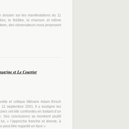
n dossier sur les manifestations du 11
isées, le théâtre, la chanson et même
teen
, des observateurs nous proposent
gazine et Le Courrier
ète et critique littéraire Adam Kirsch
e 11 septembre 2001. Il y souligne les
ers ont été confrontés en traitant d’un
. Ses conclusions se montrent plutôt
lui,
« l’approche franche et directe, à
ne peut être regardé en face ».