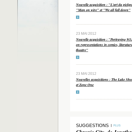
Nouvelle acquisition : "L'art du pickp
"Man on wire" et "We all fall down"
23 MAI 2012
Nouvelle acquisition : "Portraying 9/1
on representations in comics, literatur
theatre"
23 MAI 2012
Nouvelles acquisitions : The Lake Sho
et Zone One
SUGGESTIONS
PLUS
Chronic City, de Jonath