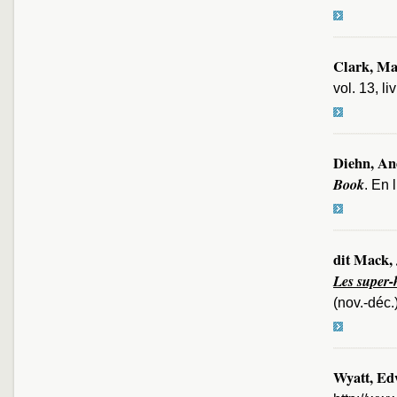
Clark, Ma
vol. 13, l
Diehn, An
Book
. En 
dit Mack,
Les super-
(nov.-déc.
Wyatt, E