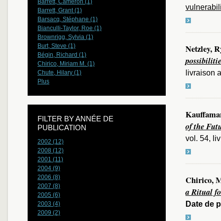
Barrett, Cameron (1)
vulnerabil
Barrett, Grant (1)
Barsacq, Stéphane (1)
Bianculli-Taylor, Roe (1)
Brownrigg, Sylvia (1)
Burt, Steve (1)
Netzley, 
Bégin, Richard (1)
possibilit
Chirico, Miriam M. (1)
livraison 
Chute, Hilary (1)
Plus
Kauffaman
FILTER BY ANNÉE DE
of the Fu
PUBLICATION
vol. 54, l
2002 (12)
2008 (12)
2001 (11)
2004 (9)
2006 (8)
Chirico, 
2007 (8)
a Ritual fo
2005 (6)
Date de p
2003 (4)
2009 (2)