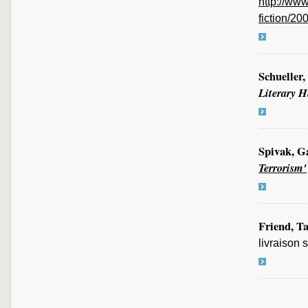
http://ww
fiction/2
Schueller,
Literary H
Spivak, G
Terrorism'
Friend, T
livraison 