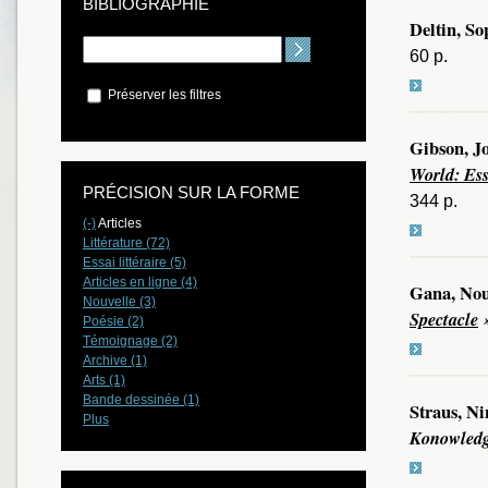
BIBLIOGRAPHIE
Deltin, So
60 p.
Préserver les filtres
Gibson, J
World: Ess
PRÉCISION SUR LA FORME
344 p.
(-)
Articles
Littérature (72)
Essai littéraire (5)
Articles en ligne (4)
Gana, Nou
Nouvelle (3)
Spectacle
Poésie (2)
Témoignage (2)
Archive (1)
Arts (1)
Bande dessinée (1)
Straus, Ni
Plus
Konowled