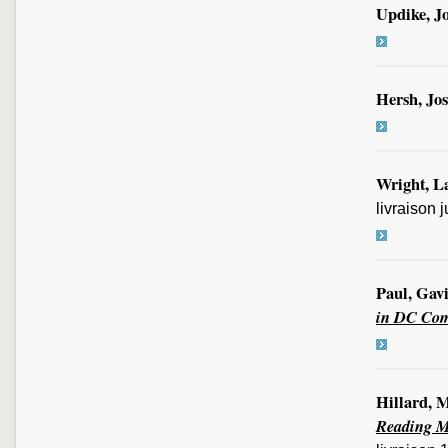
Updike, J
Hersh, Jo
Wright, L
livraison ju
Paul, Gav
in DC Com
Hillard, 
Reading M