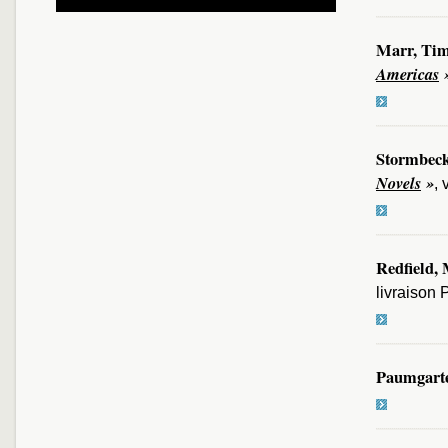
Marr, Tim
Americas
Stormbec
Novels
»
, 
Redfield,
livraison 
Paumgarte