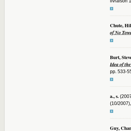
livraison 
Chute, Hi
of No Tow
Burt, Stev
Idea of th
pp. 533-5
a., s.
(200
(10/2007),
Guy, Chan