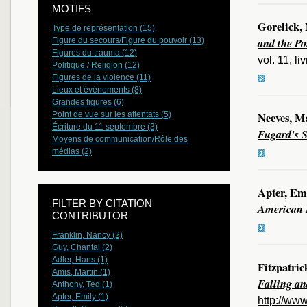
MOTIFS
Gorelick,
Type de représentation (15)
and the Pos
Figure du secours/Figure du pouvoir (13)
Figures du trauma (12)
vol. 11, li
Politique / Religion (12)
Figures de la violence (11)
Lieux et événements (8)
Grandes figures (6)
Point de vue sur les attentats (5)
Neeves, 
Écriture du 11 septembre (3)
Fugard's S
Moyens de communication/Rôle des
médias (2)
Apter, Em
FILTER BY CITATION
American L
CONTRIBUTOR
Franklin, Nancy (2)
Guy, Chantal (2)
Adler, Hans (1)
Fitzpatri
Amis, Martin (1)
Falling a
Anthony, Ted (1)
Apter, Emily (1)
http://ww