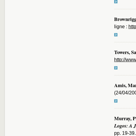
Brownrigg
ligne :
htt
Towers, S
http://ww
Amis, Mar
(24/04/200
Murray, P
Logos: A J
pp. 19-39.