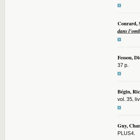
Conrard, 
dans l'om
Fessou, Di
37 p.
Bégin, Ri
vol. 35, l
Guy, Chan
PLUS4.