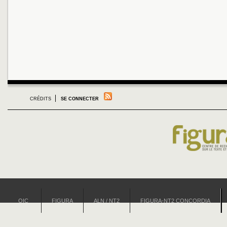
CRÉDITS
SE CONNECTER
OIC
FIGURA
ALN / NT2
FIGURA-NT2 CONCORDIA