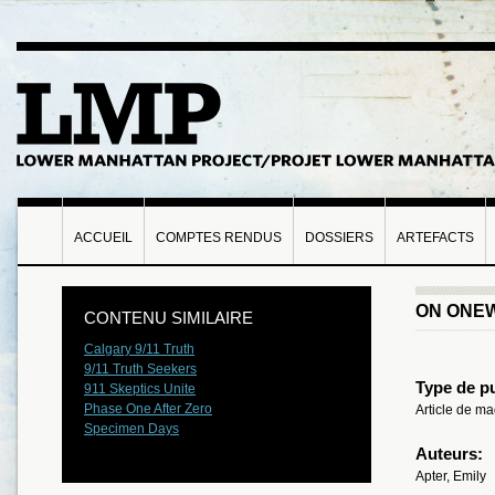
ACCUEIL
COMPTES RENDUS
DOSSIERS
ARTEFACTS
ON ONEW
CONTENU SIMILAIRE
Calgary 9/11 Truth
9/11 Truth Seekers
Type de pu
911 Skeptics Unite
Phase One After Zero
Article de m
Specimen Days
Auteurs:
Apter, Emily