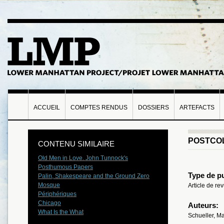
ACCUEIL
COMPTES RENDUS
DOSSIERS
ARTEFACTS
POSTCOL
CONTENU SIMILAIRE
Old Men in Love. John Tunnock's
Posthumous Papers
Type de pu
Palin, Shakespeare and the Ground Zero
Mosque
Article de r
Périphériques
Chicago
Auteurs:
What Is the What
Schueller, Ma