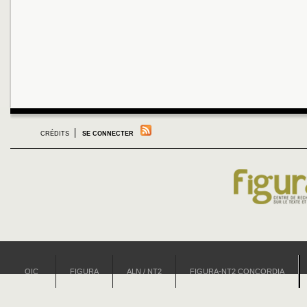
CRÉDITS
SE CONNECTER
OIC
FIGURA
ALN / NT2
FIGURA-NT2 CONCORDIA