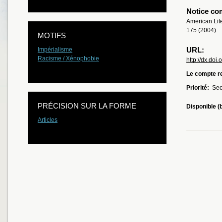
Notice co
American Lite
175 (2004)
MOTIFS
URL:
Impérialisme
Racisme / Xénophobie
http://dx.doi
Le compte re
Priorité:
Sec
PRÉCISION SUR LA FORME
Disponible (
Articles