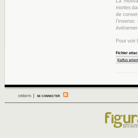
La motiv
mortes dan
de consent
l'inverse
événements
Pour voir
Fichier atta
Kalfus amer
CRÉDITS
SE CONNECTER