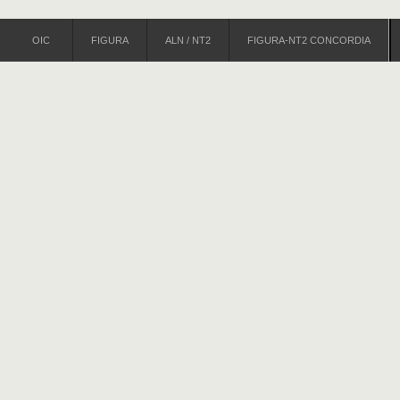
OIC
FIGURA
ALN / NT2
FIGURA-NT2 CONCORDIA