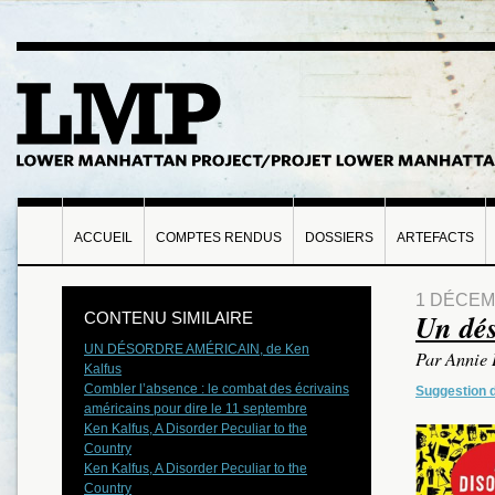
ACCUEIL
COMPTES RENDUS
DOSSIERS
ARTEFACTS
1 DÉCEM
Un dés
CONTENU SIMILAIRE
UN DÉSORDRE AMÉRICAIN, de Ken
Par Annie
Kalfus
Combler l’absence : le combat des écrivains
Suggestion d
américains pour dire le 11 septembre
Ken Kalfus, A Disorder Peculiar to the
Country
Ken Kalfus, A Disorder Peculiar to the
Country