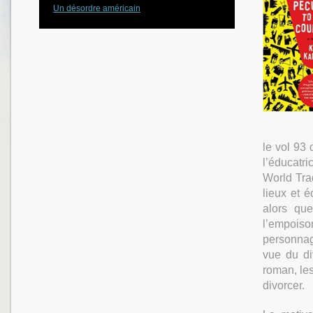
Un désordre américain
le vol 93 
l’éducatr
World Tra
lieux et 
alors que
l’empoiso
personnag
vue du di
roman, les
divorcer.