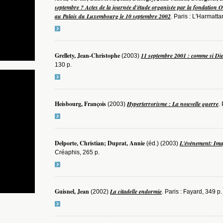
septembre ? Actes de la journée d'étude organisée par la fondation O
au Palais du Luxembourg le 10 septembre 2002
. Paris : L'Harmatta
Grellety, Jean-Christophe
11 septembre 2001 : comme si Dieu
(2003)
130 p.
Heisbourg, François
Hyperterrorisme : La nouvelle guerre
(2003)
.
Delporte, Christian; Duprat, Annie
L'événement: Ima
(éd.) (2003)
Créaphis, 265 p.
Guisnel, Jean
La citadelle endormie
(2002)
. Paris : Fayard, 349 p.