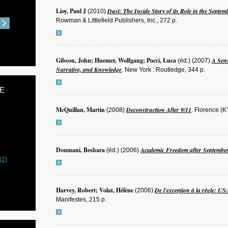
Lioy, Paul J
Dust: The Inside Story of its Role in the Septe
(2010)
Rowman & Littlefield Publishers, Inc., 272 p.
Gibson, John; Huemer, Wolfgang; Pocci, Luca
A Sens
(éd.) (2007)
Narrative, and Knowledge
. New York : Routledge, 344 p.
E
McQuillan, Martin
Deconstruction After 9/11
(2008)
. Florence (K
Doumani, Beshara
Academic Freedom after Septembe
(éd.) (2006)
(2)
Harvey, Robert; Volat, Hélène
De l'exception à la règle: US
(2006)
Manifestes, 215 p.