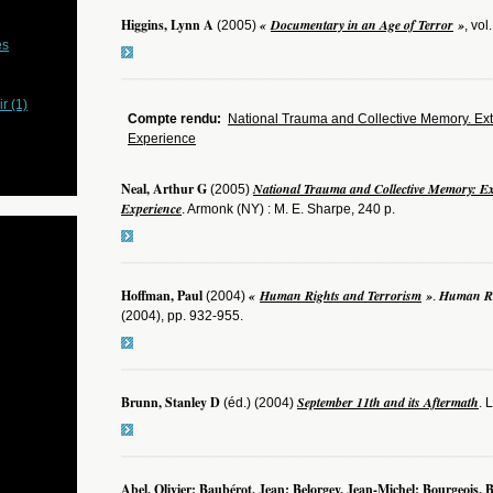
Higgins, Lynn A
«
Documentary in an Age of Terror
»
(2005)
, vol
es
r (1)
Compte rendu:
National Trauma and Collective Memory. Ext
Experience
Neal, Arthur G
National Trauma and Collective Memory: Ex
(2005)
Experience
. Armonk (NY) : M. E. Sharpe, 240 p.
Hoffman, Paul
«
Human Rights and Terrorism
»
Human Ri
(2004)
.
(2004), pp. 932-955.
Brunn, Stanley D
September 11th and its Aftermath
(éd.) (2004)
. 
Abel, Olivier; Baubérot, Jean; Belorgey, Jean-Michel; Bourgeois, 