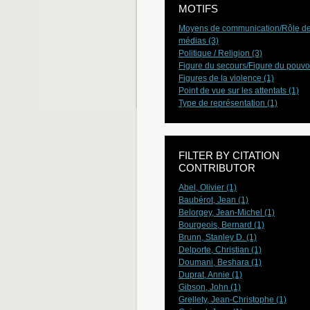
MOTIFS
Moyens de communication/Rôle d
médias (3)
Politique / Religion (3)
Figure du secours/Figure du pouvoi
Figures de la violence (1)
Point de vue sur les attentats (1)
Type de représentation (1)
FILTER BY CITATION
CONTRIBUTOR
Abel, Olivier (1)
Baubérot, Jean (1)
Belorgey, Jean-Michel (1)
Bourgeois, Bernard (1)
Brunn, Stanley D. (1)
Delporte, Christian (1)
Doumani, Beshara (1)
Duprat, Annie (1)
Gibson, John (1)
Grellety, Jean-Christophe (1)