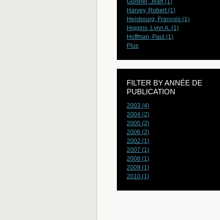
Guisnel, Jean (1)
Harvey, Robert (1)
Heisbourg, François (1)
Higgins, Lynn A. (1)
Hoffman, Paul (1)
Plus
FILTER BY ANNÉE DE
PUBLICATION
2003 (4)
2004 (2)
2005 (2)
2006 (2)
2002 (1)
2007 (1)
2008 (1)
2009 (1)
2010 (1)