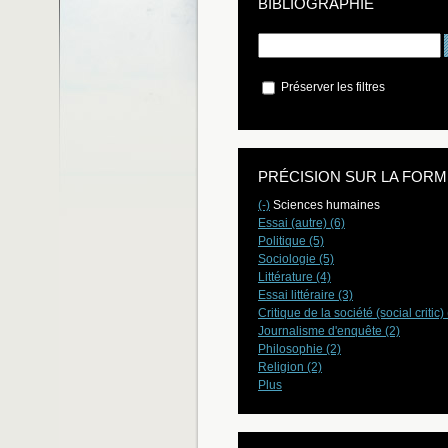
BIBLIOGRAPHIE
Préserver les filtres
PRÉCISION SUR LA FORM
(-)
Sciences humaines
Essai (autre) (6)
Politique (5)
Sociologie (5)
Littérature (4)
Essai littéraire (3)
Critique de la société (social critic) 
Journalisme d'enquête (2)
Philosophie (2)
Religion (2)
Plus