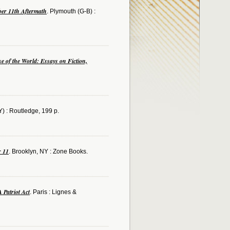
mber 11th Aftermath
. Plymouth (G-B) :
e of the World: Essays on Fiction,
Y) : Routledge, 199 p.
r 11
. Brooklyn, NY : Zone Books.
A Patriot Act
. Paris : Lignes &