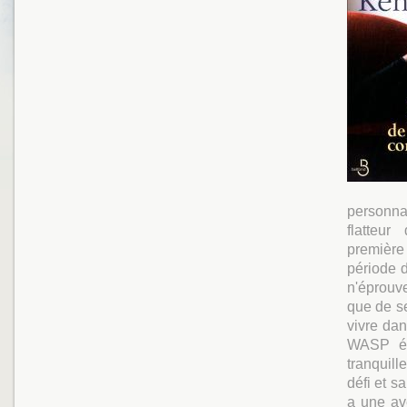
personna
flatteu
première
période d
n'éprouve
que de s
vivre da
WASP éto
tranquill
défi et s
a une av