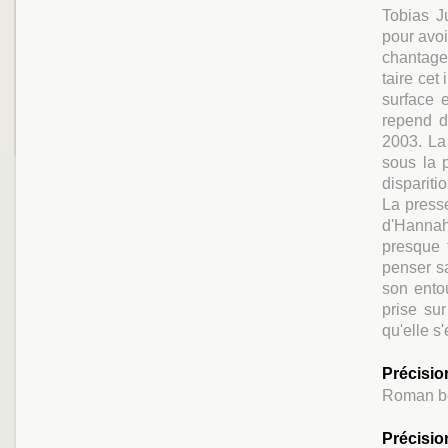
Tobias J
pour avoi
chantage
taire cet
surface 
repend d
2003. La
sous la 
dispariti
La presse
d'Hanna
presque 
penser s
son ento
prise su
qu'elle s'
Précisio
Roman be
Précisio