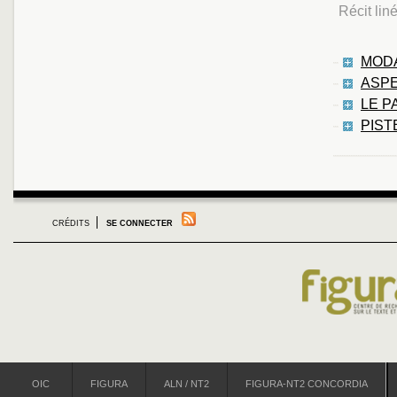
Récit lin
MODA
ASPE
LE P
PIST
CRÉDITS
SE CONNECTER
OIC
FIGURA
ALN / NT2
FIGURA-NT2 CONCORDIA