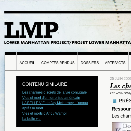
ACCUEIL
COMPTES RENDUS
DOSSIERS
ARTEFACTS
25 JUIN 200
Les ch
CONTENU SIMILAIRE
Les charmes discrets de la vie conjugale
Par Jean-Franç
Vies et mort d'un terroriste américain
PRÉS
LA BELLE VIE de Jay McInerney: L'amour
après la mort
Ressour
Vies et morts d'Andy Warhol
Les charm
La belle vie