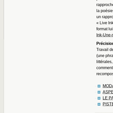
rapproche
la poésie
un rappro
« Live In
format lu
Ink-Une-n
Précisio
Travail d
(une phra
littérale
commentai
recompos
MODA
ASPE
LE P
PIST