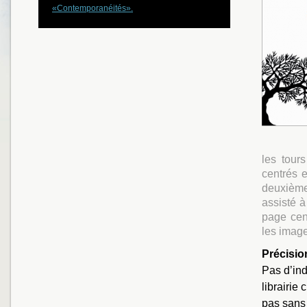
«Contemporanéités».
les tour
centrés 
deuxième
assisté à
page cent
les imag
Précisio
Pas d’ind
librairie
pas sans 