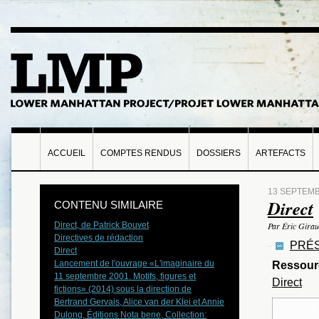
ACCUEIL
COMPTES RENDUS
DOSSIERS
ARTEFACTS
13 SEPTEMB
Direct
CONTENU SIMILAIRE
Direct, de Patrick Bouvet
Par Éric Gira
Directives de rédaction
PRÉS
Direct
Lancement de l'ouvrage «L'imaginaire du
Ressour
11 septembre 2001. Motifs, figures et
Direct
fictions» (2014) sous la direction de
Bertrand Gervais, Alice van der Klei et Annie
Dulong, Éditions Nota bene, Collection: