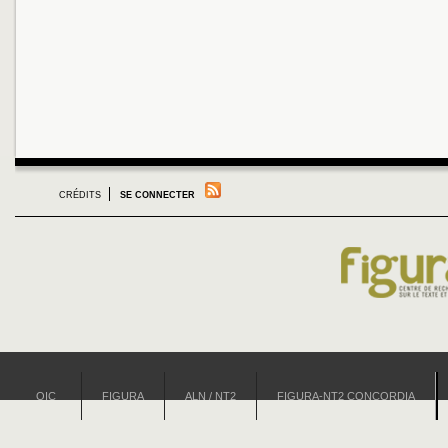
CRÉDITS
SE CONNECTER
OIC
FIGURA
ALN / NT2
FIGURA-NT2 CONCORDIA