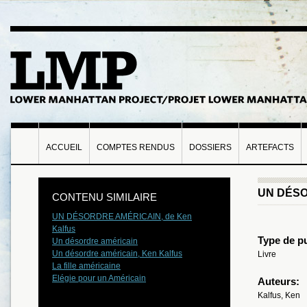
ACCUEIL
COMPTES RENDUS
DOSSIERS
ARTEFACTS
UN DÉSO
CONTENU SIMILAIRE
UN DÉSORDRE AMÉRICAIN, de Ken
Kalfus
Type de pu
Un désordre américain
Un désordre américain, Ken Kalfus
Livre
La fille américaine
Elégie pour un Américain
Auteurs:
Kalfus, Ken