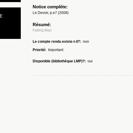
Notice complète:
Le Devoir, p.e7 (2008)
E
Résumé:
Falling Man
Le compte rendu existe-t-il?:
non
Priorité:
Important
Disponible (bibliothèque LMP)?:
oui