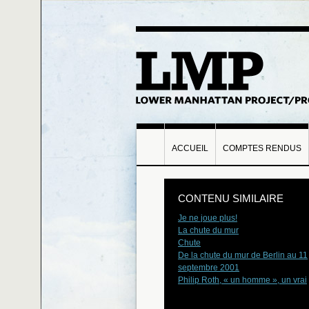
ACCUEIL
COMPTES RENDUS
CONTENU SIMILAIRE
Je ne joue plus!
La chute du mur
Chute
De la chute du mur de Berlin au 11
septembre 2001
Philip Roth, « un homme », un vrai