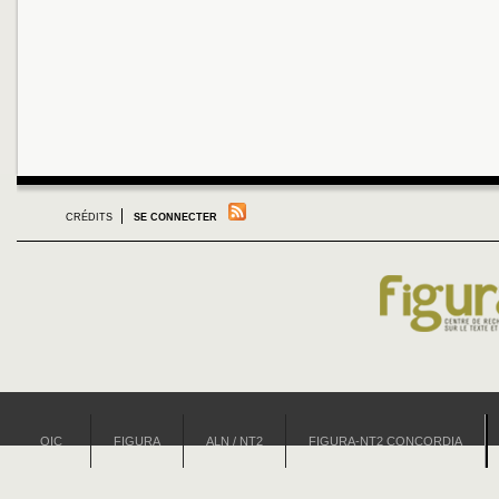
CRÉDITS
SE CONNECTER
OIC
FIGURA
ALN / NT2
FIGURA-NT2 CONCORDIA