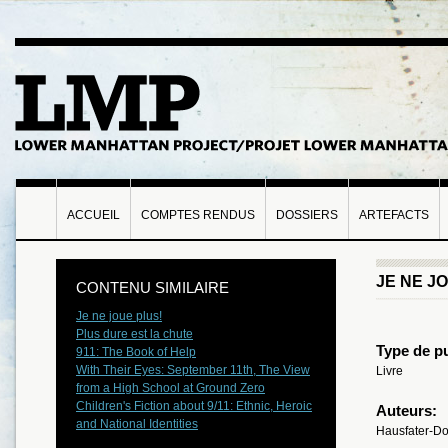
ACCUEIL
COMPTES RENDUS
DOSSIERS
ARTEFACTS
JE NE J
CONTENU SIMILAIRE
Je ne joue plus!
Plus dure est la chute
Type de pu
911: The Book of Help
With Their Eyes: September 11th, The View
Livre
from a High School at Ground Zero
Children's Fiction about 9/11: Ethnic, Heroic
Auteurs:
and National Identities
Hausfater-Dou