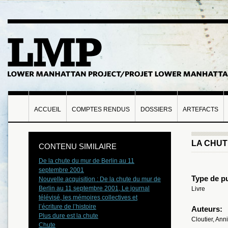
ACCUEIL
COMPTES RENDUS
DOSSIERS
ARTEFACTS
LA CHUT
CONTENU SIMILAIRE
De la chute du mur de Berlin au 11
septembre 2001
Type de pu
Nouvelle acquisition : De la chute du mur de
Berlin au 11 septembre 2001, Le journal
Livre
télévisé, les mémoires collectives et
l’écriture de l’histoire
Auteurs:
Plus dure est la chute
Cloutier, Ann
Chute