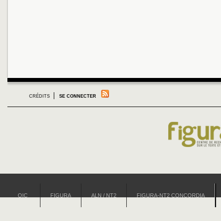
CRÉDITS
SE CONNECTER
OIC
FIGURA
ALN / NT2
FIGURA-NT2 CONCORDIA