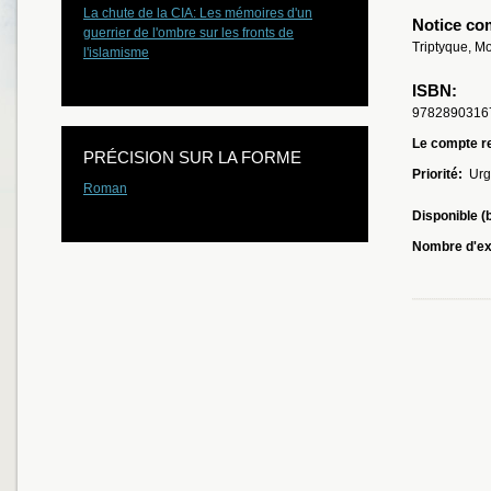
La chute de la CIA: Les mémoires d'un
Notice co
guerrier de l'ombre sur les fronts de
Triptyque, Mo
l'islamisme
ISBN:
9782890316
Le compte re
PRÉCISION SUR LA FORME
Priorité:
Urg
Roman
Disponible (
Nombre d'ex