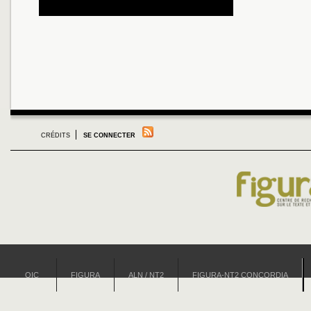
CRÉDITS
SE CONNECTER
OIC
FIGURA
ALN / NT2
FIGURA-NT2 CONCORDIA