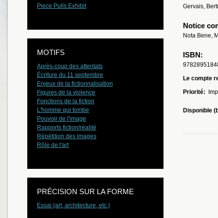
Piece Pulls Exhibit
Gervais, Bert
Notice co
Nota Bene, M
MOTIFS
ISBN:
9782895184
Après-coup des attentats
Écriture du 11 septembre
Le compte re
Enjeux de la fictionnalisation
Priorité:
Imp
Figures de la violence
Fonctions de la fiction
L'homme qui tombe
Disponible (
Pouvoir de l'image
Rapports fiction/réalité
Répétition des images
Rôle de l'art
PRÉCISION SUR LA FORME
Essai (art, architecture, etc.)