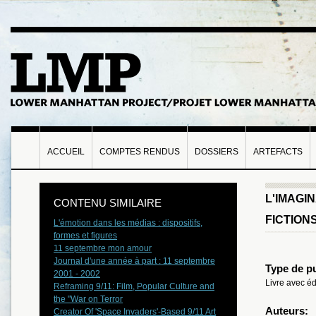
ACCUEIL
COMPTES RENDUS
DOSSIERS
ARTEFACTS
L'IMAGI
CONTENU SIMILAIRE
FICTION
L'émotion dans les médias : dispositifs,
formes et figures
11 septembre mon amour
Journal d'une année à part : 11 septembre
Type de pu
2001 - 2002
Livre avec éd
Reframing 9/11: Film, Popular Culture and
the "War on Terror
Auteurs:
Creator Of 'Space Invaders'-Based 9/11 Art