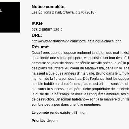
Notice complète:
E
Les Éditions David, Ottawa, p.270 (2010)
ISBN:
978-2-89597-126-9
URL:
http://www.editionsdavid.com/notre_catalogue/chacal.php
Résumé:
Deux frères que tout oppose endurent tant bien que mal l’exist
qui a fondé une scierie prospère, vient cristalliser leur rivalité
camoufle sa jalousie dans une fébrile activité poétique, où la
des plans meurtriers. Au coeur du Madawaska, dans un village f
naissent à quelques années d’intervalle, Bruno dans le tumult
moment de la floraison des lilas. Dès l’enfance, tout les oppos
semble habité par des démons ; l’autre est brillant, sensible 
d’assurer la succession du père, riche propriétaire de la scier
jalousie de l’aîné s’amplifie avec les conquêtes amoureuses d
de destruction. Un roman haletant — écrit à la manière d’un fil
sombre peu à peu dans une folie meurtrière.
Le compte rendu existe-t-il?:
non
Priorité:
Urgent