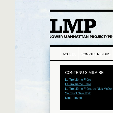
ACCUEIL
COMPTES RENDUS
CONTENU SIMILAIRE
Le Troisième Frère
Le Troisième Frère
Le Troisième Frère, de Nick McDon
Saints of New York
Nine Eleven