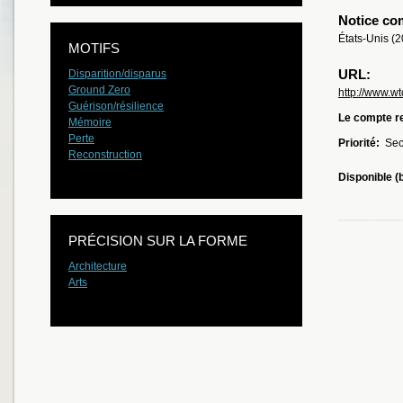
Notice co
États-Unis (
MOTIFS
URL:
Disparition/disparus
Ground Zero
http://www.w
Guérison/résilience
Le compte re
Mémoire
Perte
Priorité:
Sec
Reconstruction
Disponible (
PRÉCISION SUR LA FORME
Architecture
Arts