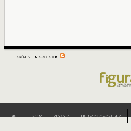
CRÉDITS
SE CONNECTER
OIC
FIGURA
ALN / NT2
FIGURA-NT2 CONCORDIA