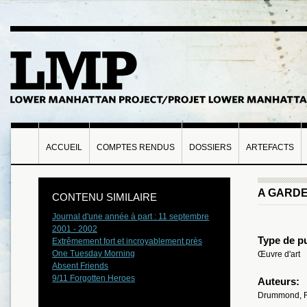
ACCUEIL
COMPTES RENDUS
DOSSIERS
ARTEFACTS
A GARDE
CONTENU SIMILAIRE
Journal d'une année à part : 11 septembre
2001 - 2002
Type de pu
Extrêmement fort et incroyablement près
One Tuesday Morning
Œuvre d'art
Absent Friends
9/11 Forgotten Heroes
Auteurs:
Drummond, 