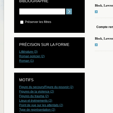
BIBLIOGRAPHIE
Block, Lawre
Préserver les filtres
Compte re
Block, Lawre
PRÉCISION SUR LA FORME
Littérature (3)
Roman policier (2)
Roman (1)
MOTIFS
Figure du secours/Figure du pouvoir (2)
Figures de la violence (2)
Figures du trauma (2)
Lieux et événements (2)
Point de vue sur les attentats (2)
Type de représentation (2)