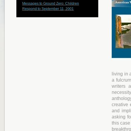
Messages to Ground Zero: Children
Respond to September 11, 2001
living in
a fulcrum
writers 
necessit
anthology
creative 
and impl
asking fo
this case
breakthro