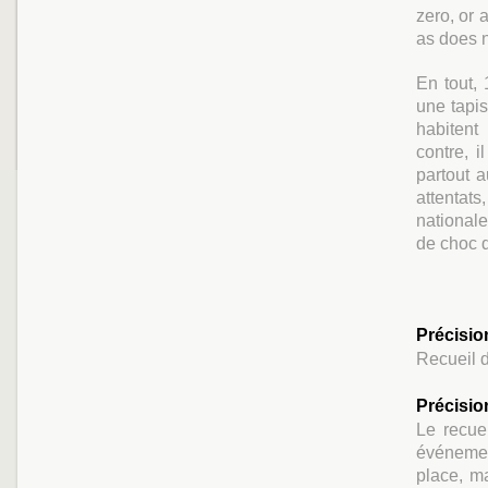
zero, or 
as does n
En tout, 
une tapis
habitent
contre, i
partout a
attentats
nationale
de choc q
Précisio
Recueil 
Précisio
Le recue
événemen
place, ma