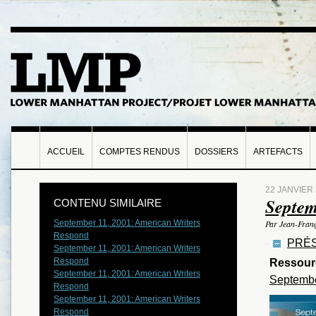
ACCUEIL
COMPTES RENDUS
DOSSIERS
ARTEFACTS
22 JANVIER
Septem
CONTENU SIMILAIRE
September 11, 2001: American Writers
Par Jean-Franç
Respond
PRÉS
September 11, 2001: American Writers
Respond
Ressour
September 11, 2001: American Writers
Septembe
Respond
September 11, 2001: American Writers
Respond