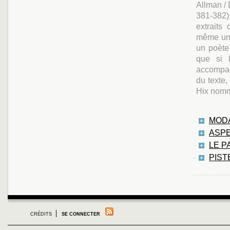
Allman / 
381-382)
extraits
même une
un poète 
que si 
accompag
du texte,
Hix nomm
MODA
ASPE
LE P
PIST
CRÉDITS
SE CONNECTER