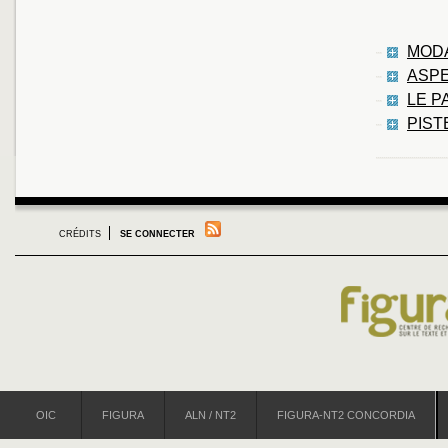
MODA
ASPE
LE P
PIST
CRÉDITS
SE CONNECTER
OIC
FIGURA
ALN / NT2
FIGURA-NT2 CONCORDIA