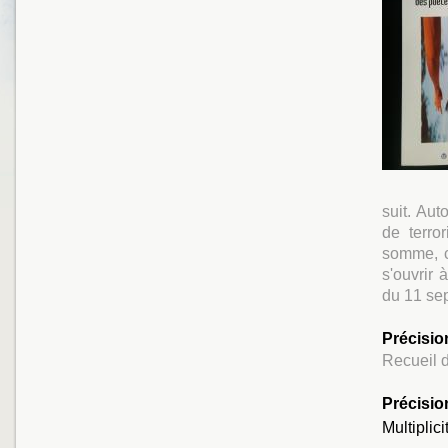
suit. Aut
de terro
somme, c
s'ouvrir
du 11 se
Précisio
Recueil 
Précisio
Multiplic