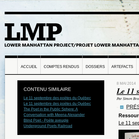
ACCUEIL
COMPTES RENDUS
DOSSIERS
ARTEFACTS
8 MAI 2014
Le 11 
CONTENU SIMILAIRE
Le 11 septembre des poètes du Québec
Par Simon Bre
Le 11 septembre des poètes du Québec
PRÉS
The Poet in the Public Sphere: A
Conversation with Meena Alexander
Ressour
Blind Poet - Poète aveugle
Le 11 se
Underground Poets Railroad