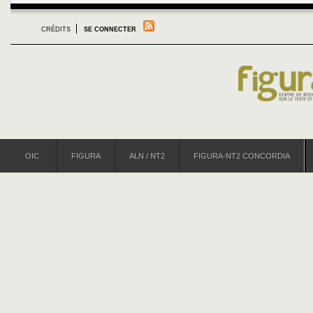
CRÉDITS
SE CONNECTER
OIC
FIGURA
ALN / NT2
FIGURA-NT2 CONCORDIA