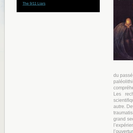
The 9/11 Liars
du passé.
paléolit
compréhen
Les rec
scientifi
autre. De
traumatis
grand sec
l’expér
l’ouvertu