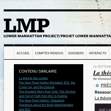
ACCUEIL
COMPTES RENDUS
DOSSIERS
ARTEFACTS
18 SEPTEMB
La thé
CONTENU SIMILAIRE
La théorie des cordes
Par Emmanuel
The New Pearl Harbor Revisited: 9/11, the
PRÉS
Cover-Up, and the Exposé
The Greatest Story Ever Sold: The Decline
Ressour
and Fall of Truth from 9/11 to Katrina
La théori
The New Pearl Harbor: Disturbing
Questions about the Bush Administration
and 9/11