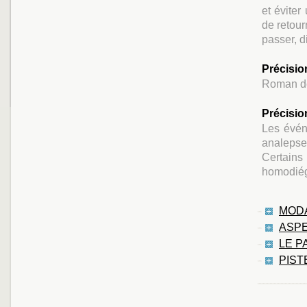
et éviter
de retour
passer, d
Précisio
Roman de
Précisio
Les évén
analepses
Certain
homodiégi
MODA
ASPE
LE P
PIST