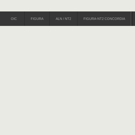
OIC
FIGURA
ALN / NT2
FIGURA-NT2 CONCORDIA