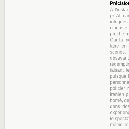
Précisio
À l'insta
(
R.Altma
intrigues
cinéaste 
prêche mo
Car la m
faire en
scènes. 
désavan
rédempti
faisant, 
puisque l
personn
policier
iranien p
borné, d
dans des
expérienc
le specta
même les