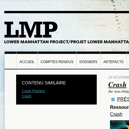
ACCUEIL
COMPTES RENDUS
DOSSIERS
ARTEFACTS
29 NOVEMB
Crash
CONTENU SIMILAIRE
Crash Practice
Par Jean-Phili
Crash
PRÉS
Ressour
Crash