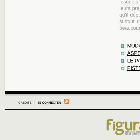
lesquels 
leurs pré
qu'il dép
surtout q
beaucoup 
MODA
ASPE
LE P
PIST
CRÉDITS
SE CONNECTER