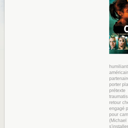
humilian
américai
partenai
porter pl
prétexte
traumati
retour ch
engagé po
pour cam
(Michael
s'instal