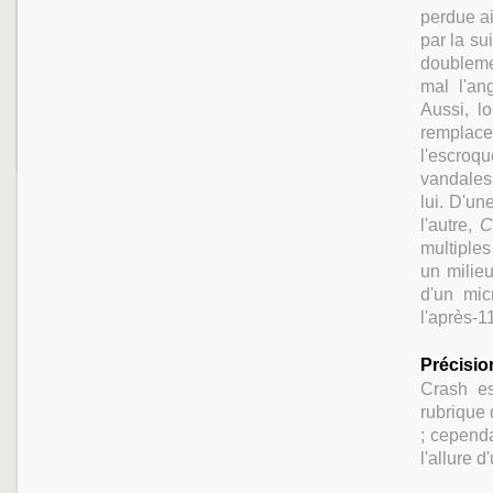
perdue ai
par la s
doubleme
mal l'an
Aussi, l
remplace
l'escroq
vandales,
lui. D'u
l'autre,
C
multiples
un milie
d'un mic
l'après-1
Précisio
Crash es
rubrique du
; cependa
l'allure 