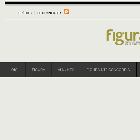
CRÉDITS
SE CONNECTER
OIC
FIGURA
ALN / NT2
FIGURA-NT2 CONCORDIA