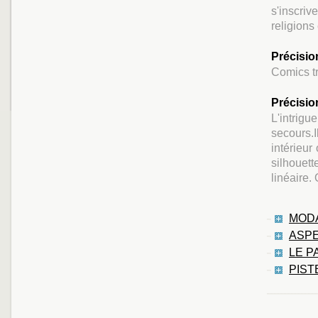
s'inscri
religions
Précisio
Comics tr
Précisio
L'intrigu
secours.I
intérieur 
silhouet
linéaire.
MODA
ASPE
LE P
PIST