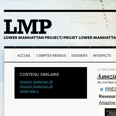
ACCUEIL
COMPTES RENDUS
DOSSIERS
ARTEFACTS
24 MAI 2008
Amazi
CONTENU SIMILAIRE
Amazing Spiderman 36
Par Joël Mak d
Amazing Spiderman 36
PRÉS
Spider-Man 2
Ressour
Amazing