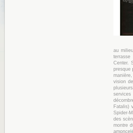
au milie
terrasse
Center. 
presque p
manière,
vision d
plusieur
services
décombre
Fatalis) 
Spider-M
des scène
montre du
amoncel