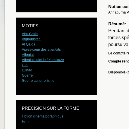
Notice co
Annapurna Pi
Résumé:
MOTIFS
Pendant d
Abu Graïb
forces spé
Afghanistan
poursuivan
Al Qaïda
Après-coup des attentats
Le compte re
Attentat
Attentat suicide / Kamikaze
Compte ren
CIA
Djihad
Disponible (
Guerre
Guerre au terrorisme
PRÉCISION SUR LA FORME
Fiction cinématographique
Film