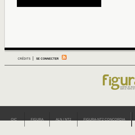
CRÉDITS
SE CONNECTER
OIC
FIGURA
ALN / NT2
FIGURA-NT2 CONCORDIA