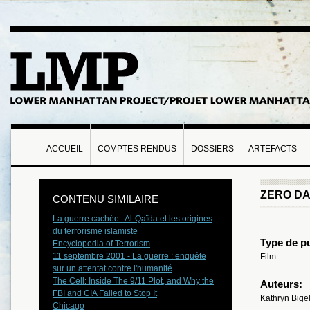
ACCUEIL
COMPTES RENDUS
DOSSIERS
ARTEFACTS
ZERO DA
CONTENU SIMILAIRE
La guerre cachée : Al-Qaïda et les origines
du terrorisme islamiste
Type de pu
Encyclopedia of Terrorism
11 septembre 2001 - La guerre : enquête
Film
sur un attentat contre l'humanité
The Cell: Inside The 9/11 Plot, and Why the
Auteurs:
FBI and CIA Failed to Stop It
Kathryn Bige
Chicago