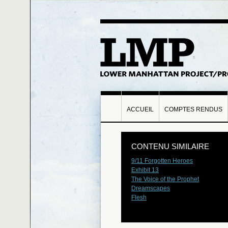
ACCUEIL
COMPTES RENDUS
CONTENU SIMILAIRE
9/11 Forgotten Heroes
Exhibit 13
The Voice of the Prophet
Dreamscapes
Flesh