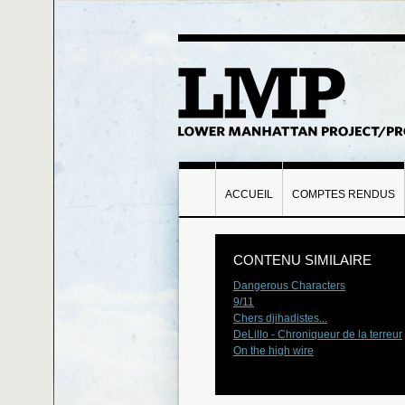
ACCUEIL
COMPTES RENDUS
CONTENU SIMILAIRE
Dangerous Characters
9/11
Chers djihadistes...
DeLillo - Chroniqueur de la terreur
On the high wire