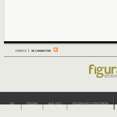
CRÉDITS
SE CONNECTER
OIC
FIGURA
ALN / NT2
FIGURA-NT2 CONCORDIA