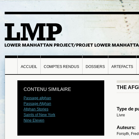
ACCUEIL
COMPTES RENDUS
DOSSIERS
ARTEFACTS
THE AF
CONTENU SIMILAIRE
Passage afghan
Passage Afghan
Type de pu
Afghan Stories
Saints of New York
Livre
Nine Eleven
Auteurs:
Forsyth, Fred