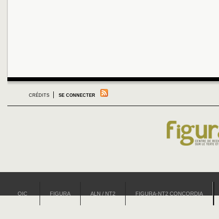
CRÉDITS
SE CONNECTER
OIC
FIGURA
ALN / NT2
FIGURA-NT2 CONCORDIA