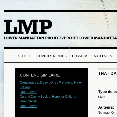
ACCUEIL
COMPTES RENDUS
DOSSIERS
ARTEFACTS
THAT DA
CONTENU SIMILAIRE
Conspiracy at Desert One : Prelude to Nine-
Eleven
Type de pu
Nine Eleven
On that Day: A Book of Hope for Children
Livre
Dear Ghosts,
Nine Eleven
Auteurs:
Schwab, Orri