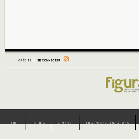
CRÉDITS
SE CONNECTER
OIC
FIGURA
ALN / NT2
FIGURA-NT2 CONCORDIA