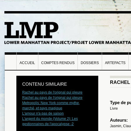
ACCUEIL
COMPTES RENDUS
DOSSIERS
ARTEFACTS
RACHEL 
CONTENU SIMILAIRE
Rachel au pays de l'orignal qui pleure
Rachel au pays de l'orignal qui pleure
Type de pu
Metropolis: New York comme mythe,
marché, et pays magique
Livre
L'amour n'a pas de saison
L'argent du monde (Volume 2): Les
Auteurs:
gestionnaires de l'apocalypse -2
Jasmin, Cla