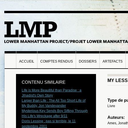
ACCUEIL
COMPTES RENDUS
DOSSIERS
ARTEFACTS
MY LESS
CONTENU SIMILAIRE
Life is More Beautiful than Paradise : a
Jihadist's Own Story
Type de pu
Larger than Life : The All Too Short Life of
My Buddy, Jon Vandevander
Livre
Mysterious Key Sends Boy Sifting Through
His Life's Wreckage after 9/11
Auteurs:
Doris Lessing : pas si terrible, le 11
Ames, Jonat
septembre 2001