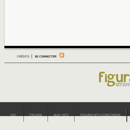
CRÉDITS
SE CONNECTER
OIC
FIGURA
ALN / NT2
FIGURA-NT2 CONCORDIA