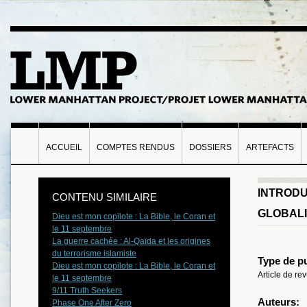
ACCUEIL
COMPTES RENDUS
DOSSIERS
ARTEFACTS
INTRODU
CONTENU SIMILAIRE
GLOBALI
Dieu est mon copilote : La Bible, le Coran et
le 11 septembre
La guerre cachée : Al-Qaïda et les origines
du terrorisme islamiste
Type de pu
Dieu est mon copilote : La Bible, le Coran et
Article de r
le 11 septembre
9/11 Truth Seekers
Auteurs:
Phase One After Zero