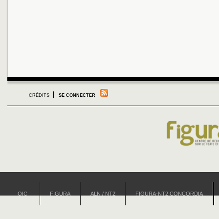
CRÉDITS
SE CONNECTER
OIC
FIGURA
ALN / NT2
FIGURA-NT2 CONCORDIA