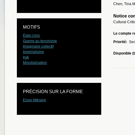
Chen, Tina M
Notice co
Cultural Crit
MOTIFS
Le compte re
États-Unis
Guerre au terrorisme
Priorité:
Sec
Imaginaire collectif
Impérialisme
Disponible (
Irak
Mondialisation
PRÉCISION SUR LA FORME
Essai littéraire