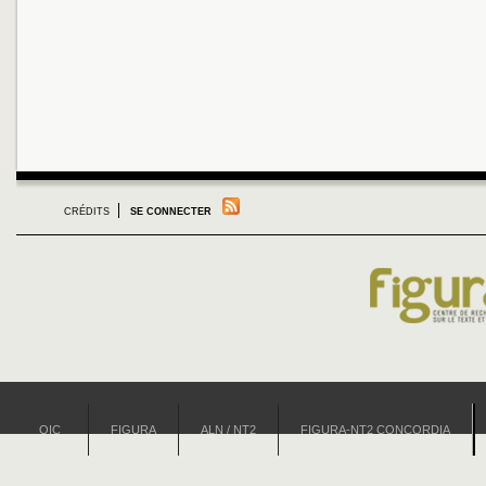
CRÉDITS
SE CONNECTER
OIC
FIGURA
ALN / NT2
FIGURA-NT2 CONCORDIA