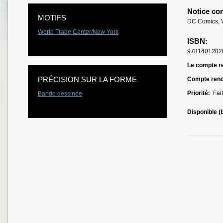
Notice co
MOTIFS
DC Comics, V
World Trade Center/New York
ISBN:
9781401202
Le compte re
PRÉCISION SUR LA FORME
Compte ren
Priorité:
Fait
Bande dessinée
Disponible (