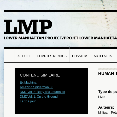
ACCUEIL
COMPTES RENDUS
DOSSIERS
ARTEFACTS
HUMAN T
CONTENU SIMILAIRE
Ex Machina
Amazing Spiderman 36
Type de pu
DMZ Vol. 2: Body of a Journalist
DMZ Vol. 1: On the Ground
Livre
Le 11e jour
Auteurs:
Milligan, Pet