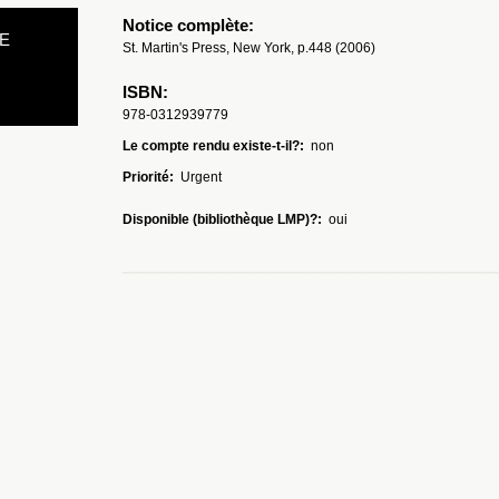
Notice complète:
E
St. Martin's Press, New York, p.448 (2006)
ISBN:
978-0312939779
Le compte rendu existe-t-il?:
non
Priorité:
Urgent
Disponible (bibliothèque LMP)?:
oui