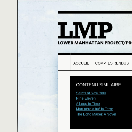
ACCUEIL
COMPTES RENDUS
CONTENU SIMILAIRE
Saints of New York
Nine Eleven
A Loop in Time
Mon père a tué la Terre
The Echo Maker: A Novel