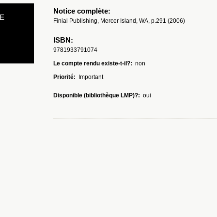
Notice complète:
E
Finial Publishing, Mercer Island, WA, p.291 (2006)
ISBN:
9781933791074
Le compte rendu existe-t-il?:
non
Priorité:
Important
Disponible (bibliothèque LMP)?:
oui