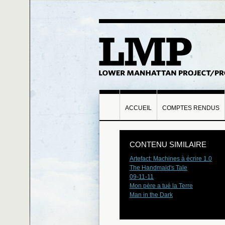
ACCUEIL
COMPTES RENDUS
CONTENU SIMILAIRE
Artefact: Machines à écrire 1.0
The Handmaid's Tale
09-11-11
Mon père a tué la Terre
Man in the Dark