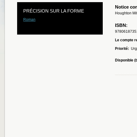
Notice co
PRÉCISION SUR LA FORME
Houghton Mif
Roman
ISBN:
9780618735
Le compte re
Priorité:
Urg
Disponible (