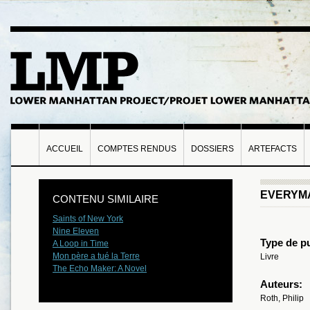
ACCUEIL
COMPTES RENDUS
DOSSIERS
ARTEFACTS
EVERYM
CONTENU SIMILAIRE
Saints of New York
Nine Eleven
Type de pu
A Loop in Time
Mon père a tué la Terre
Livre
The Echo Maker: A Novel
Auteurs:
Roth, Philip