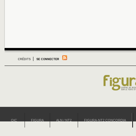
CRÉDITS
SE CONNECTER
OIC
FIGURA
ALN / NT2
FIGURA-NT2 CONCORDIA