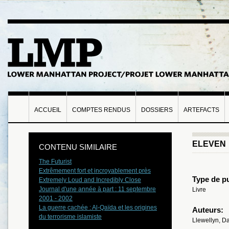
ACCUEIL
COMPTES RENDUS
DOSSIERS
ARTEFACTS
ELEVEN
CONTENU SIMILAIRE
The Futurist
Extrêmement fort et incroyablement près
Type de pu
Extremely Loud and Incredibly Close
Journal d'une année à part : 11 septembre
Livre
2001 - 2002
La guerre cachée : Al-Qaïda et les origines
Auteurs:
du terrorisme islamiste
Llewellyn, D