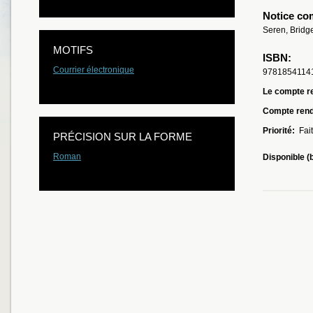
Notice co
Seren, Bridg
MOTIFS
ISBN:
Courrier électronique
9781854114
Le compte re
Compte ren
Priorité:
Fait
PRÉCISION SUR LA FORME
Roman
Disponible (