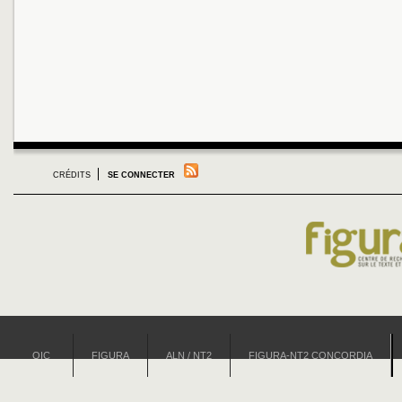
CRÉDITS
SE CONNECTER
OIC
FIGURA
ALN / NT2
FIGURA-NT2 CONCORDIA