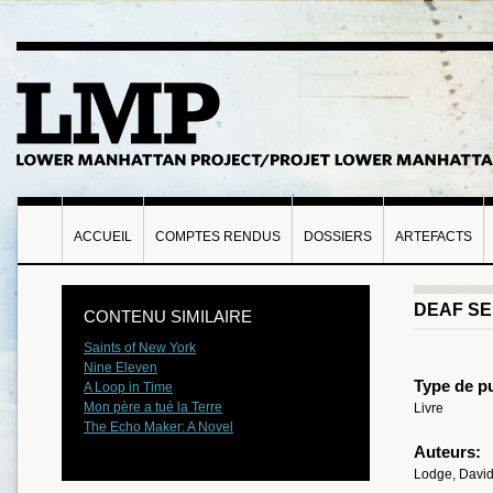
ACCUEIL
COMPTES RENDUS
DOSSIERS
ARTEFACTS
DEAF S
CONTENU SIMILAIRE
Saints of New York
Nine Eleven
Type de pu
A Loop in Time
Mon père a tué la Terre
Livre
The Echo Maker: A Novel
Auteurs:
Lodge, Davi