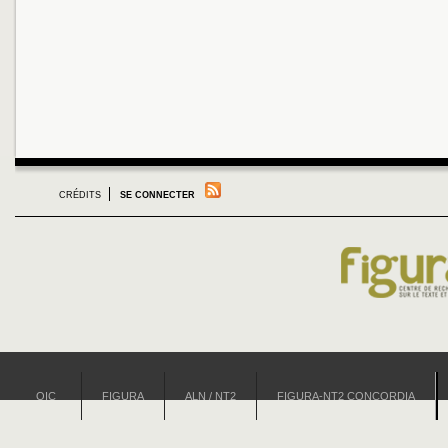
CRÉDITS
SE CONNECTER
OIC
FIGURA
ALN / NT2
FIGURA-NT2 CONCORDIA