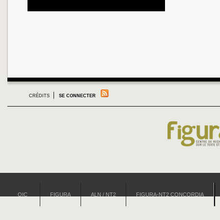
CRÉDITS
SE CONNECTER
OIC
FIGURA
ALN / NT2
FIGURA-NT2 CONCORDIA