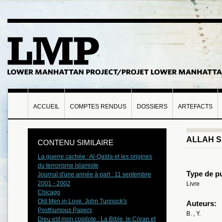
ACCUEIL
COMPTES RENDUS
DOSSIERS
ARTEFACTS
ALLAH 
CONTENU SIMILAIRE
La guerre cachée : Al-Qaïda et les origines
du terrorisme islamiste
Type de pu
Journal d'une année à part : 11 septembre
2001 - 2002
Livre
Chicago
Old Men in Love. John Tunnock's
Auteurs:
Posthumous Papers
B. , Y.
Dieu est mon copilote : La Bible, le Coran et