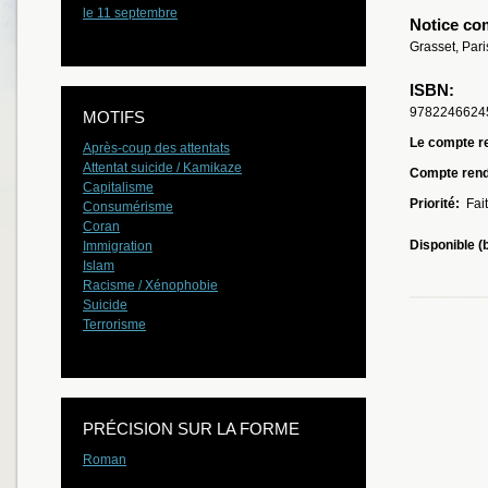
le 11 septembre
Notice co
Grasset, Pari
ISBN:
9782246624
MOTIFS
Le compte re
Après-coup des attentats
Attentat suicide / Kamikaze
Compte ren
Capitalisme
Priorité:
Fait
Consumérisme
Coran
Disponible (
Immigration
Islam
Racisme / Xénophobie
Suicide
Terrorisme
PRÉCISION SUR LA FORME
Roman