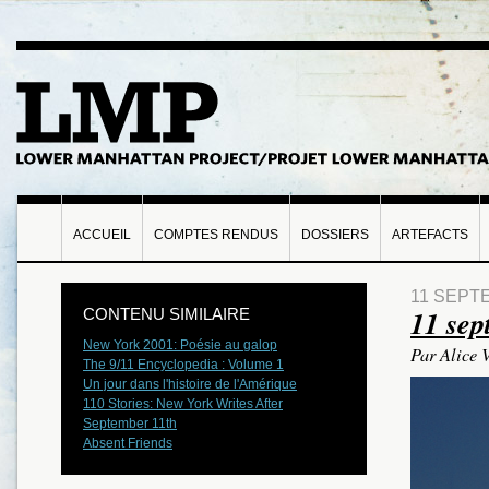
ACCUEIL
COMPTES RENDUS
DOSSIERS
ARTEFACTS
11 SEPT
11 se
CONTENU SIMILAIRE
New York 2001: Poésie au galop
Par Alice 
The 9/11 Encyclopedia : Volume 1
Un jour dans l'histoire de l'Amérique
110 Stories: New York Writes After
September 11th
Absent Friends