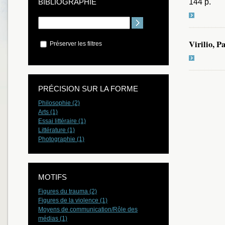
144 p.
BIBLIOGRAPHIE
Virilio, P
Préserver les filtres
PRÉCISION SUR LA FORME
Philosophie (2)
Arts (1)
Essai littéraire (1)
Littérature (1)
Photographie (1)
MOTIFS
Figures du trauma (2)
Figures de la violence (1)
Moyens de communication/Rôle des
médias (1)