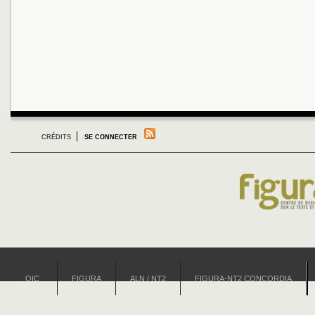
CRÉDITS
SE CONNECTER
OIC
FIGURA
ALN / NT2
FIGURA-NT2 CONCORDIA