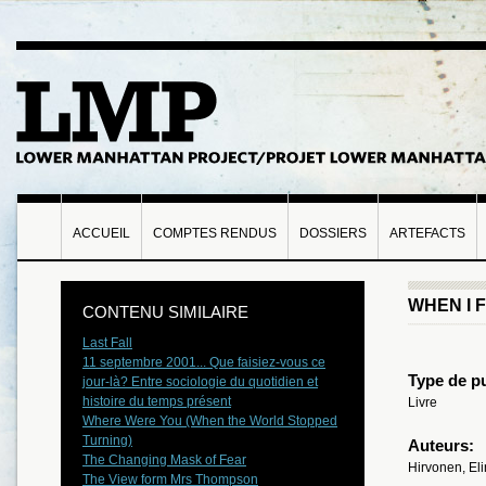
ACCUEIL
COMPTES RENDUS
DOSSIERS
ARTEFACTS
WHEN I 
CONTENU SIMILAIRE
Last Fall
11 septembre 2001... Que faisiez-vous ce
Type de pu
jour-là? Entre sociologie du quotidien et
histoire du temps présent
Livre
Where Were You (When the World Stopped
Turning)
Auteurs:
The Changing Mask of Fear
Hirvonen, El
The View form Mrs Thompson