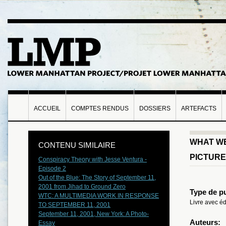
ACCUEIL
COMPTES RENDUS
DOSSIERS
ARTEFACTS
WHAT WE
CONTENU SIMILAIRE
PICTURE
Conspiracy Theory with Jesse Ventura -
Episode 2
Out of the Blue: The Story of September 11,
2001 from Jihad to Ground Zero
Type de pu
WTC: A MULTIMEDIA WORK IN RESPONSE
Livre avec éd
TO SEPTEMBER 11, 2001
September 11, 2001, New York: A Photo-
Auteurs:
Essay