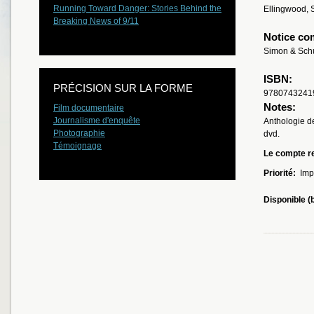
Running Toward Danger: Stories Behind the
Ellingwood, 
Breaking News of 9/11
Notice co
Simon & Schu
ISBN:
PRÉCISION SUR LA FORME
9780743241
Notes:
Film documentaire
Journalisme d'enquête
Anthologie d
Photographie
dvd.
Témoignage
Le compte re
Priorité:
Imp
Disponible (