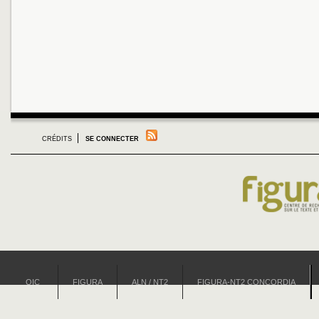
CRÉDITS
SE CONNECTER
OIC
FIGURA
ALN / NT2
FIGURA-NT2 CONCORDIA