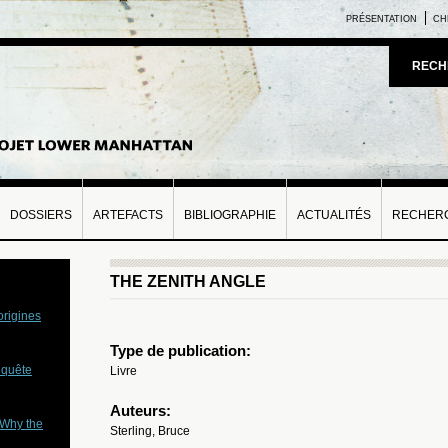
PRÉSENTATION
CH
RECH
DOSSIERS
ARTEFACTS
BIBLIOGRAPHIE
ACTUALITÉS
RECHERC
THE ZENITH ANGLE
origines
Type de publication:
nquête
Livre
Auteurs:
 Why the
Sterling, Bruce