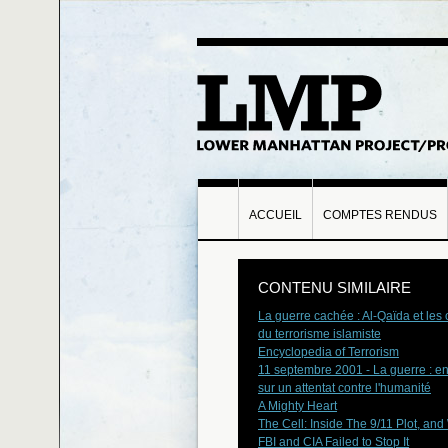
ACCUEIL
COMPTES RENDUS
CONTENU SIMILAIRE
La guerre cachée : Al-Qaïda et les 
du terrorisme islamiste
Encyclopedia of Terrorism
11 septembre 2001 - La guerre : e
sur un attentat contre l'humanité
A Mighty Heart
The Cell: Inside The 9/11 Plot, and
FBI and CIA Failed to Stop It