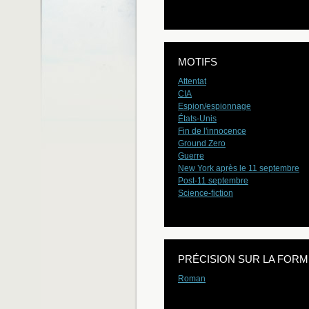
MOTIFS
Attentat
CIA
Espion/espionnage
États-Unis
Fin de l'innocence
Ground Zero
Guerre
New York après le 11 septembre
Post-11 septembre
Science-fiction
PRÉCISION SUR LA FORM
Roman