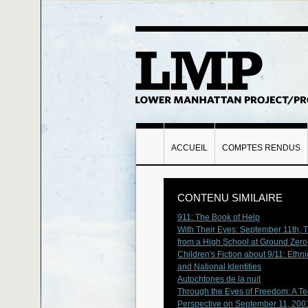
ACCUEIL
COMPTES RENDUS
CONTENU SIMILAIRE
911: The Book of Help
With Their Eyes: September 11th, 
from a High School at Ground Zero
Children's Fiction about 9/11: Ethni
and National Identities
Autochtones de la nuit
Through the Eyes of Freedom: A T
Perspective on September 11, 200