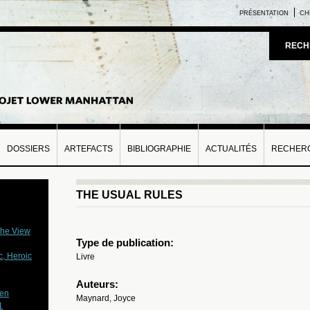
PRÉSENTATION
CH
RECH
DOSSIERS
ARTEFACTS
BIBLIOGRAPHIE
ACTUALITÉS
RECHERC
THE USUAL RULES
The View
Type de publication:
c, Heroic
Livre
Auteurs:
een
Maynard, Joyce
1