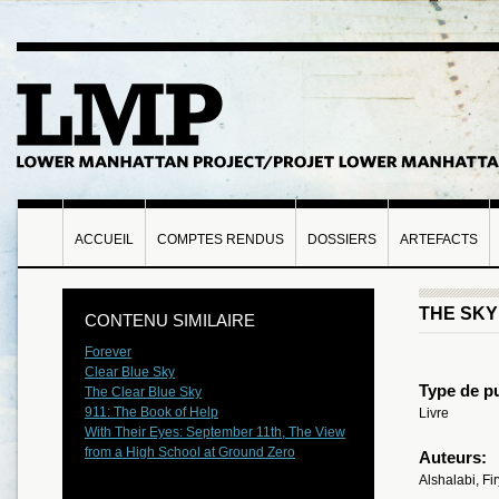
ACCUEIL
COMPTES RENDUS
DOSSIERS
ARTEFACTS
THE SK
CONTENU SIMILAIRE
Forever
Clear Blue Sky
Type de pu
The Clear Blue Sky
911: The Book of Help
Livre
With Their Eyes: September 11th, The View
from a High School at Ground Zero
Auteurs:
Alshalabi, Fi