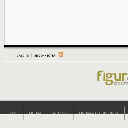
CRÉDITS
SE CONNECTER
OIC
FIGURA
ALN / NT2
FIGURA-NT2 CONCORDIA