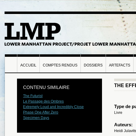
ACCUEIL
COMPTES RENDUS
DOSSIERS
ARTEFACTS
THE EFF
CONTENU SIMILAIRE
The Futurist
Le Passage des Ombres
Type de pu
Extremely Loud and Incredibly Close
Phase One After Zero
Livre
Specimen Days
Auteurs:
Heidi Julavit