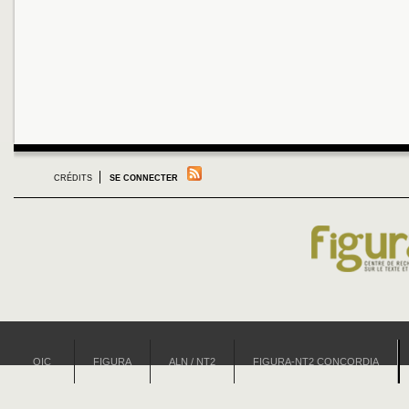
CRÉDITS
SE CONNECTER
OIC
FIGURA
ALN / NT2
FIGURA-NT2 CONCORDIA