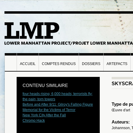
ACCUEIL
COMPTES RENDUS
DOSSIERS
ARTEFACTS
SKYSCR
CONTENU SIMILAIRE
four heads rising; 6,000 heads; terrorists fly;
the pain; torn towers
Type de pu
Before and After 9/11: Gilroy's Falling Figure
Memorial for the Victims of Terror
Œuvre d'art
New York City After the Fall
Chromo Hack
Auteurs:
Johannson, T