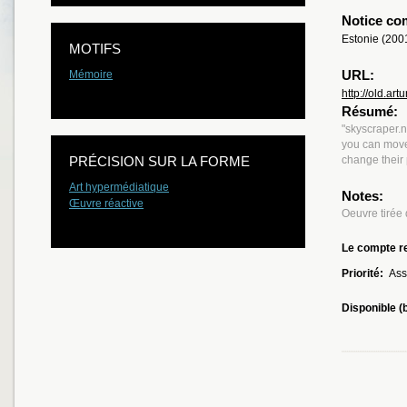
Notice co
Estonie (200
MOTIFS
URL:
Mémoire
http://old.art
Résumé:
"skyscraper.n
you can move
PRÉCISION SUR LA FORME
change their 
Art hypermédiatique
Notes:
Œuvre réactive
Oeuvre tirée 
Le compte re
Priorité:
Ass
Disponible (